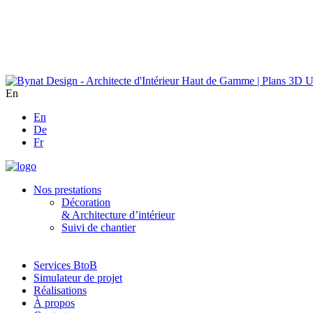
En
En
De
Fr
Nos prestations
Décoration
& Architecture d’intérieur
Suivi de chantier
Services BtoB
Simulateur de projet
Réalisations
À propos