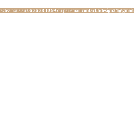
actez nous au
06 36 38 10 99
ou par email
contact.bdesign34@gmail