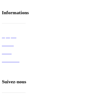
Informations
À propos
Contact
Presse
Plan de site
Suivez-nous