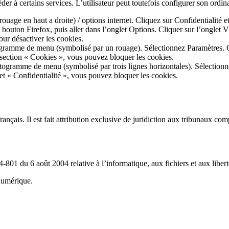
der à certains services. L’utilisateur peut toutefois configurer son ordin
ouage en haut a droite) / options internet. Cliquez sur Confidentialité e
 bouton Firefox, puis aller dans l’onglet Options. Cliquer sur l’onglet V
our désactiver les cookies.
ctogramme de menu (symbolisé par un rouage). Sélectionnez Paramètres. C
 section « Cookies », vous pouvez bloquer les cookies.
ctogramme de menu (symbolisé par trois lignes horizontales). Sélectionn
let « Confidentialité », vous pouvez bloquer les cookies.
français. Il est fait attribution exclusive de juridiction aux tribunaux com
801 du 6 août 2004 relative à l’informatique, aux fichiers et aux libert
numérique.