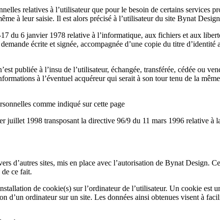
lles relatives à l’utilisateur que pour le besoin de certains services pr
e à leur saisie. Il est alors précisé à l’utilisateur du site Bynat Desig
 du 6 janvier 1978 relative à l’informatique, aux fichiers et aux libertés
emande écrite et signée, accompagnée d’une copie du titre d’identité ave
’est publiée à l’insu de l’utilisateur, échangée, transférée, cédée ou ve
informations à l’éventuel acquéreur qui serait à son tour tenu de la mêm
personnelles comme indiqué sur cette page
er juillet 1998 transposant la directive 96/9 du 11 mars 1996 relative à 
ers d’autres sites, mis en place avec l’autorisation de Bynat Design. Ce
de ce fait.
tallation de cookie(s) sur l’ordinateur de l’utilisateur. Un cookie est un 
tion d’un ordinateur sur un site. Les données ainsi obtenues visent à facili