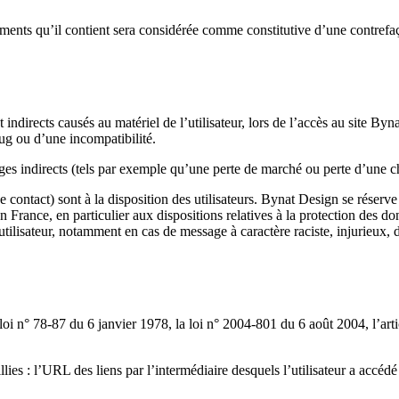
éments qu’il contient sera considérée comme constitutive d’une contref
irects causés au matériel de l’utilisateur, lors de l’accès au site Bynat
bug ou d’une incompatibilité.
 indirects (tels par exemple qu’une perte de marché ou perte d’une chan
ce contact) sont à la disposition des utilisateurs. Bynat Design se réser
en France, en particulier aux dispositions relatives à la protection des
l’utilisateur, notamment en cas de message à caractère raciste, injurieux, 
oi n° 78-87 du 6 janvier 1978, la loi n° 2004-801 du 6 août 2004, l’ar
lies : l’URL des liens par l’intermédiaire desquels l’utilisateur a accédé 