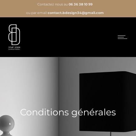
Contactez nous au
06 36 38 10 99
ou par email
contact.bdesign34@gmail.com
Conditions générales