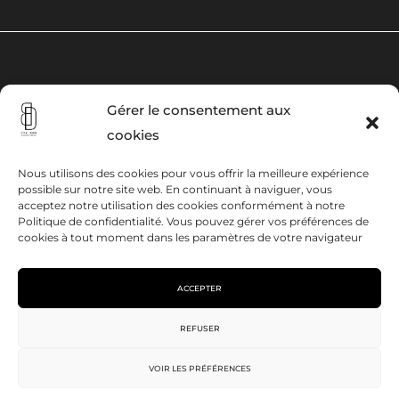
Gérer le consentement aux
cookies
Mentions légales
Nous utilisons des cookies pour vous offrir la meilleure expérience
Politique de cookies
possible sur notre site web. En continuant à naviguer, vous
acceptez notre utilisation des cookies conformément à notre
Politique de confidentialité. Vous pouvez gérer vos préférences de
Conditions générales
cookies à tout moment dans les paramètres de votre navigateur
ACCEPTER
REFUSER
VOIR LES PRÉFÉRENCES
© Tous droits réservés Bynat Design 2023