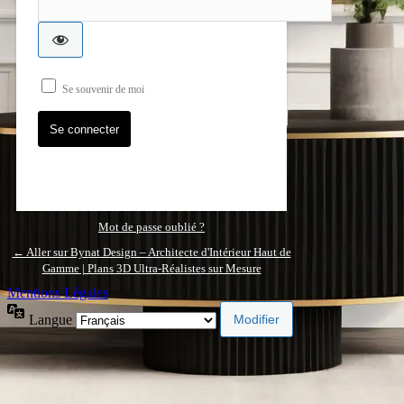
Se souvenir de moi
Mot de passe oublié ?
← Aller sur Bynat Design – Architecte d'Intérieur Haut de
Gamme | Plans 3D Ultra-Réalistes sur Mesure
Mentions Légales
Langue